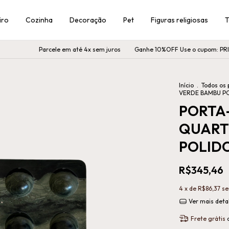
iro
Cozinha
Decoração
Pet
Figuras religiosas
T
Parcele em até 4x sem juros
Ganhe 10%OFF Use o cupom: PRIMEIRACO
Início
.
Todos os 
VERDE BAMBU P
PORTA-
QUART
POLID
R$345,46
4
x de
R$86,37
se
Ver mais deta
Frete grátis