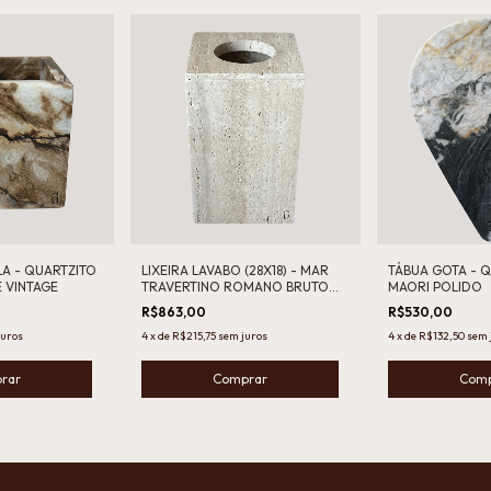
A - QUARTZITO
LIXEIRA LAVABO (28X18) - MAR
TÁBUA GOTA - 
 VINTAGE
TRAVERTINO ROMANO BRUTO
MAORI POLIDO
VINTAGE
R$863,00
R$530,00
juros
4
x
de
R$215,75
sem juros
4
x
de
R$132,50
sem 