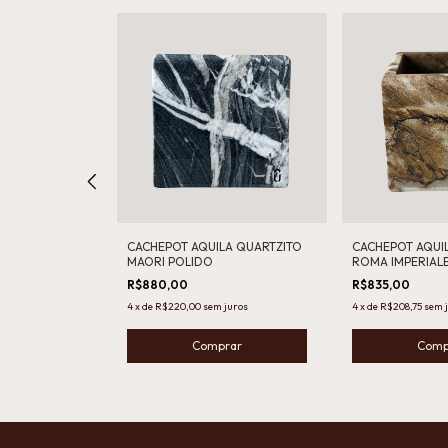
O (13X09) -
CACHEPOT AQUILA QUARTZITO
CACHEPOT AQUIL
O ROMANO
MAORI POLIDO
ROMA IMPERIALE
R$880,00
R$835,00
uros
4
x
de
R$220,00
sem juros
4
x
de
R$208,75
sem 