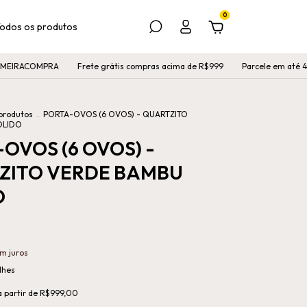
0
odos os produtos
MPRA
Frete grátis compras acima de R$999
Parcele em até 4x sem juro
produtos
.
PORTA-OVOS (6 OVOS) - QUARTZITO
OLIDO
OVOS (6 OVOS) -
ZITO VERDE BAMBU
O
m juros
lhes
a partir de
R$999,00