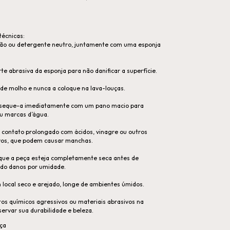
écnicas:
ão ou detergente neutro, juntamente com uma esponja
rte abrasiva da esponja para não danificar a superfície.
 de molho e nunca a coloque na lava-louças.
 seque-a imediatamente com um pano macio para
u marcas d’água.
e contato prolongado com ácidos, vinagre ou outros
vos, que podem causar manchas.
 que a peça esteja completamente seca antes de
ndo danos por umidade.
ocal seco e arejado, longe de ambientes úmidos.
tos químicos agressivos ou materiais abrasivos na
ervar sua durabilidade e beleza.
ça