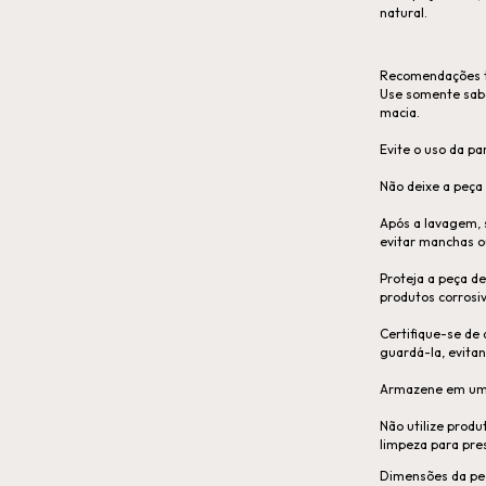
natural.
Recomendações t
Use somente sab
macia.
Evite o uso da pa
Não deixe a peça
Após a lavagem,
evitar manchas o
Proteja a peça d
produtos corrosi
Certifique-se de
guardá-la, evita
Armazene em um l
Não utilize produ
limpeza para pres
Dimensões da pe