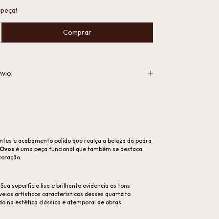
 peça!
nvio
ntes e acabamento polido que realça a beleza da pedra
-Ovos
é uma peça funcional que também se destaca
coração.
Sua superfície lisa e brilhante evidencia os tons
 veios artísticos característicos desses quartzito
ado na estética clássica e atemporal de obras