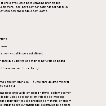
r até 6 ovos, essa peça combina praticidade,
xo discreto, ideal para compor cozinhas refinadas ou
et com personalidade e bom gosto.
rtzito
 ovos
te, com visual limpo e sofisticado
ilhante que valoriza os detalhes naturais da pedra
é única em padrão e coloração
mais que um utensílio — é uma obra de arte mineral
eu dia a dia.
 uma peça produzida em pedra natural, podem ocorrer
alidade, veios e desenhos em relação às imagens
sas características são próprias do material e tornam
valorizando sua autenticidade, exclusividade e beleza