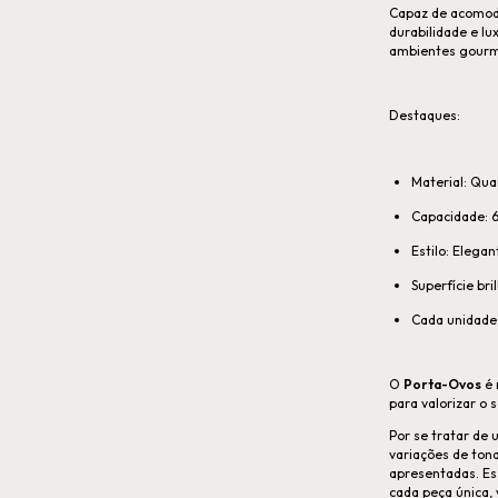
Capaz de acomoda
durabilidade e lu
ambientes gourm
Destaques:
Material: Qua
Capacidade: 6
Estilo: Elegan
Superfície br
Cada unidade 
O
Porta-Ovos
é 
para valorizar o s
Por se tratar de
variações de ton
apresentadas. Es
cada peça única, 