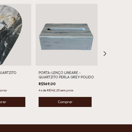
QUARTZITO
PORTA-LENÇO LINEARE -
VASO SOLITÁRI
QUARTZITO PERLA GREY POLIDO
(25X07) - MAR 
ROMANO BRUT
R$569,00
R$682,00
juros
4
x
de
R$142,25
sem juros
4
x
de
R$170,50
sem 