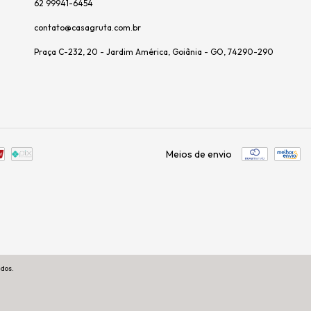
62 99941-6454
contato@casagruta.com.br
Praça C-232, 20 - Jardim América, Goiânia - GO, 74290-290
Meios de envio
ados.