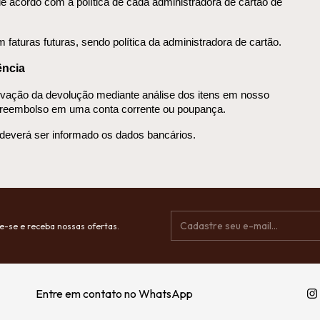
e acordo com a política de cada administradora de cartão de 
 faturas futuras, sendo política da administradora de cartão.
ência
ovação da devolução mediante análise dos itens em nosso 
de reembolso em uma conta corrente ou poupança.
deverá ser informado os dados bancários.
e-se e receba nossas ofertas.
Entre em contato no WhatsApp