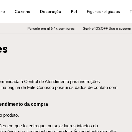
iro
Cozinha
Decoração
Pet
Figuras religiosas
T
Parcele em até 4x sem juros
Ganhe 10%OFF Use o cupom: 
es
omunicada à Central de Atendimento para instruções 
u na página de Fale Conosco possui os dados de contato com 
pendimento da compra
o produto.
 em que foi entregue, ou seja: lacres intactos do 
cessórios que acompanham o produto. É importante ressaltar 