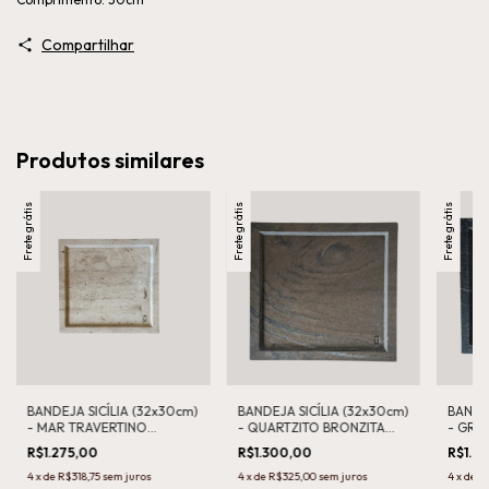
Compartilhar
Produtos similares
Frete grátis
Frete grátis
Frete grátis
BANDEJA SICÍLIA (32x30cm)
BANDEJA SICÍLIA (32x30cm)
BANDEJ
- MAR TRAVERTINO
- QUARTZITO BRONZITA
- GR 
ROMANO RESINADO
VINTAGE
VINTA
R$1.275,00
R$1.300,00
R$1.2
LEVIGADO
4
x
de
R$318,75
sem juros
4
x
de
R$325,00
sem juros
4
x
de
R