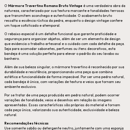
O
Mármore Travertino Romano Bruto Vintage
é uma verdadeira obra da
natureza, caracterizado por sua textura marcante e tonalidades terrosas
que transmitem aconchego e autenticidade. O acabamento bruto
ressalta a essência rústica da pedra, enquanto o design vintage confere
um toque sofisticado e atemporal.
O rebaixo especial é um detalhe funcional que garante praticidade e
segurança para organizar objetos, além de ser um elemento de design
que evidencia o trabalho artesanal e o cuidado com cada detalhe da peça.
Seja para acomodar sabonetes, perfumes ou itens decorativos, esta
bandeja é uma solução perfeita para elevar o padrão do seu lavabo ou
banheiro.
Além de sua beleza singular, o mármore travertino é reconhecido por sua
durabilidade e resistência, proporcionando uma peça que combina
estética e funcionalidade de forma impecável. Por ser uma pedra natural,
cada bandeja é única, com variações de textura e veios que tornam seu
ambiente exclusivo.
Por se tratar de uma peça produzida em pedra natural, podem ocorrer
variações de tonalidade, veios e desenhos em relação às imagens
apresentadas. Essas características são próprias do material e tornam
cada peça única, valorizando sua autenticidade, exclusividade e beleza
natural.
Recomendações técnicas
Use somente sabão ou detergente neutro, juntamente com uma esponja